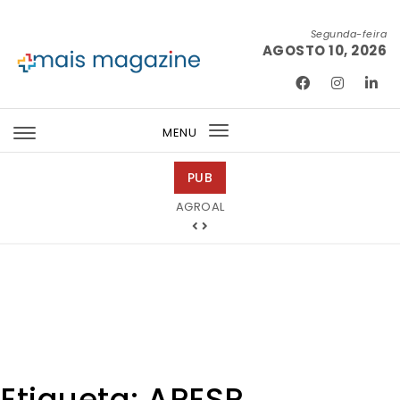
Skip to content
Segunda-feira
AGOSTO 10, 2026
Mais Magazine
MENU
Toggle
navigation
PUB
Bondex
Etiqueta:
APESP