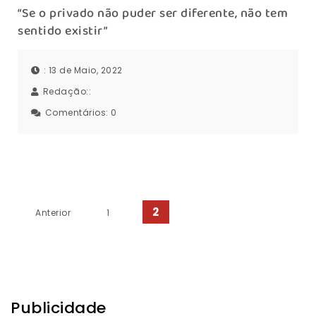
“Se o privado não puder ser diferente, não tem
sentido existir”
: 13 de Maio, 2022
Redação::
Comentários:
0
Paginação dos conteúdos
2
Anterior
1
Publicidade