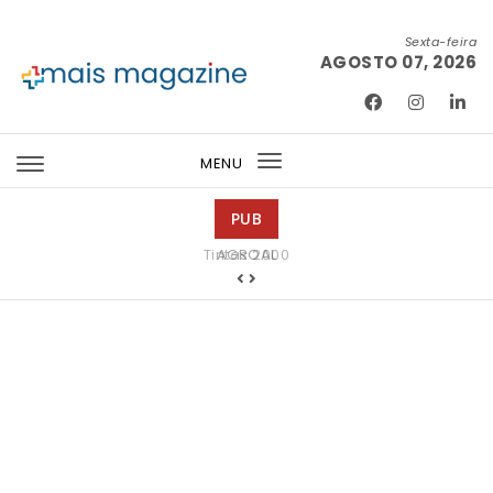
Skip to content
Sexta-feira
AGOSTO 07, 2026
Mais Magazine
MENU
Toggle
navigation
PUB
Tintas 2000