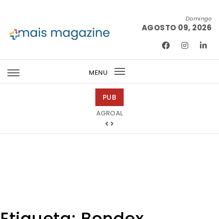
Skip to content
Domingo
AGOSTO 09, 2026
Mais Magazine
MENU
Toggle
navigation
PUB
Mondega Gourmet
AGROAL
Etiqueta:
Bondex