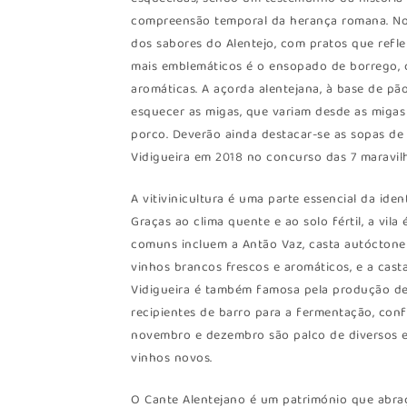
compreensão temporal da herança romana. No 
dos sabores do Alentejo, com pratos que refle
mais emblemáticos é o ensopado de borrego, 
aromáticas. A açorda alentejana, à base de pão
esquecer as migas, que variam desde as miga
porco. Deverão ainda destacar-se as sopas de
Vidigueira em 2018 no concurso das 7 maravil
A vitivinicultura é uma parte essencial da ide
Graças ao clima quente e ao solo fértil, a vil
comuns incluem a Antão Vaz, casta autóctone
vinhos brancos frescos e aromáticos, e a cast
Vidigueira é também famosa pela produção de 
recipientes de barro para a fermentação, conf
novembro e dezembro são palco de diversos e
vinhos novos.
O Cante Alentejano é um património que abraç