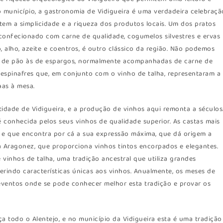
município, a gastronomia de Vidigueira é uma verdadeira celebraçã
tem a simplicidade e a riqueza dos produtos locais. Um dos pratos
confecionado com carne de qualidade, cogumelos silvestres e ervas
, alho, azeite e coentros, é outro clássico da região. Não podemos
s de pão às de espargos, normalmente acompanhadas de carne de
 espinafres que, em conjunto com o vinho de talha, representaram a
has à mesa.
ntidade de Vidigueira, e a produção de vinhos aqui remonta a séculos
a é conhecida pelos seus vinhos de qualidade superior. As castas mais
 e que encontra por cá a sua expressão máxima, que dá origem a
a Aragonez, que proporciona vinhos tintos encorpados e elegantes.
vinhos de talha, uma tradição ancestral que utiliza grandes
erindo características únicas aos vinhos. Anualmente, os meses de
ventos onde se pode conhecer melhor esta tradição e provar os
a todo o Alentejo, e no município da Vidigueira esta é uma tradição