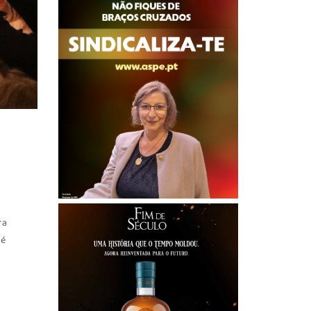
ra
 é