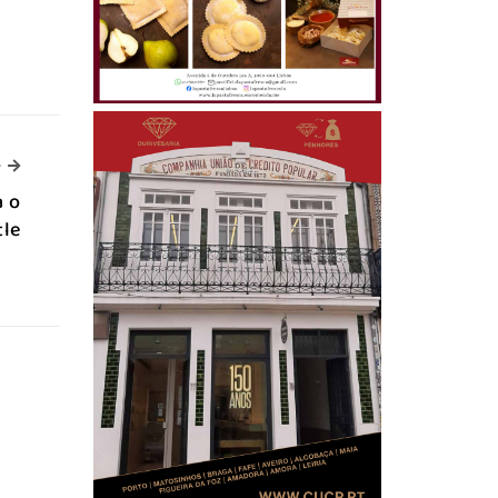
-->
>
a o
tle