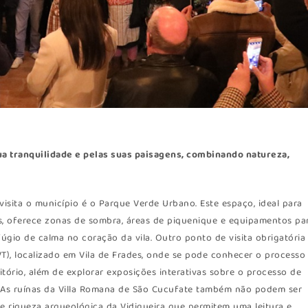
a tranquilidade e pelas suas paisagens, combinando natureza,
sita o município é o Parque Verde Urbano. Este espaço, ideal para
s, oferece zonas de sombra, áreas de piquenique e equipamentos pa
fúgio de calma no coração da vila. Outro ponto de visita obrigatória
VT), localizado em Vila de Frades, onde se pode conhecer o processo
itório, além de explorar exposições interativas sobre o processo de
. As ruínas da Villa Romana de São Cucufate também não podem ser
e riqueza arqueológica da Vidigueira que permitem uma leitura e