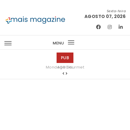
Skip to content
Sexta-feira
AGOSTO 07, 2026
Mais Magazine
MENU
Toggle
navigation
PUB
Mondega Gourmet