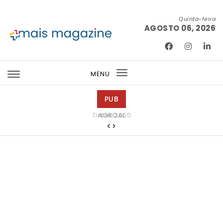
Skip to content
Quinta-feira
AGOSTO 06, 2026
Mais Magazine
MENU
Toggle
navigation
PUB
Tintas 2000