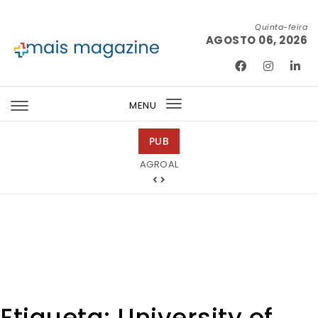
Skip to content
Quinta-feira
AGOSTO 06, 2026
Mais Magazine
MENU
Toggle
navigation
PUB
Abreu Advogados
Etiqueta:
University of