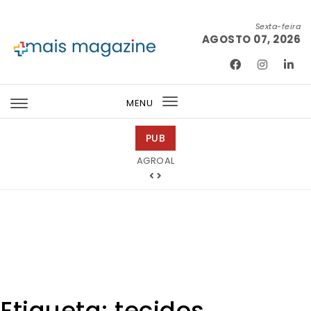
Skip to content
Sexta-feira
AGOSTO 07, 2026
Mais Magazine
MENU
Toggle
navigation
PUB
Tintas 2000
AGROAL
Etiqueta:
tecidos