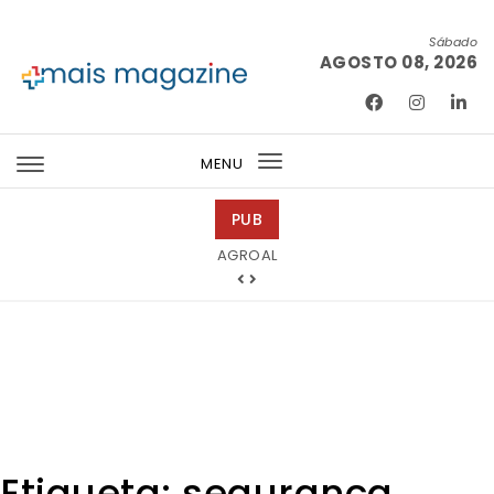
Skip to content
Sábado
AGOSTO 08, 2026
Mais Magazine
MENU
Toggle
navigation
PUB
Tintas 2000
Etiqueta:
segurança