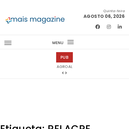
Skip to content
Quinta-feira
AGOSTO 06, 2026
Mais Magazine
MENU
Toggle
navigation
PUB
Tintas 2000
AGROAL
Etiqueta:
RELACRE