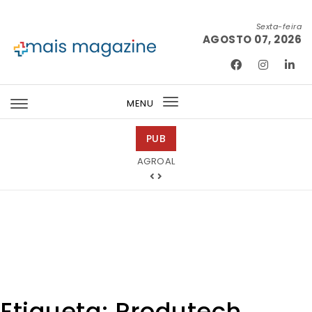
Skip to content
Sexta-feira
AGOSTO 07, 2026
Mais Magazine
MENU
Toggle
navigation
PUB
Bondex
Etiqueta:
Produtech