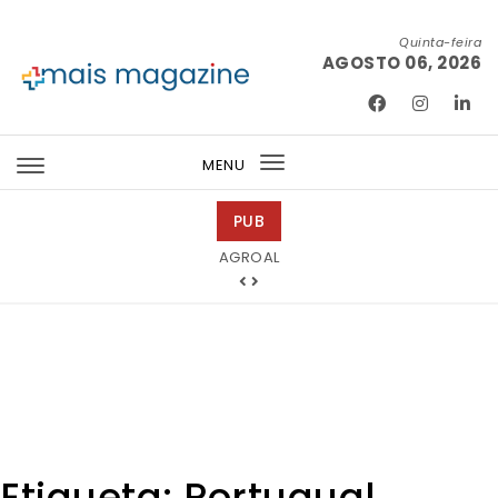
Skip to content
Quinta-feira
AGOSTO 06, 2026
Mais Magazine
MENU
Toggle
navigation
PUB
Tintas 2000
Etiqueta:
Portugual