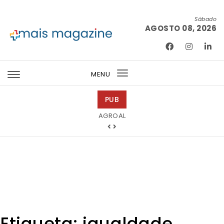
Skip to content
Sábado
AGOSTO 08, 2026
Mais Magazine
MENU
Toggle
navigation
PUB
Tintas 2000
Etiqueta:
igualdade