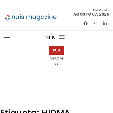
Skip to content
Sexta-feira
AGOSTO 07, 2026
Mais Magazine
MENU
Toggle
navigation
PUB
Tintas 2000
AGROAL
Etiqueta:
HIDMA