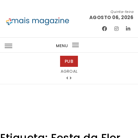
Skip to content
Quinta-feira
AGOSTO 06, 2026
Mais Magazine
MENU
Toggle
navigation
PUB
Ricardo Junqueira Fotografia
Etiqueta:
Festa da Flor