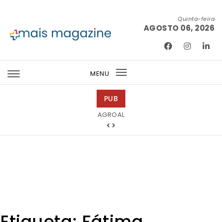
Skip to content
Quinta-feira
AGOSTO 06, 2026
Mais Magazine
MENU
Toggle
navigation
PUB
Tintas 2000
Etiqueta:
Fátima