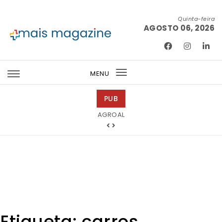
Skip to content
Quinta-feira
AGOSTO 06, 2026
Mais Magazine
MENU
Toggle
navigation
PUB
Ricardo Junqueira Fotografia
Etiqueta:
carros