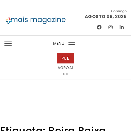
Skip to content
Domingo
AGOSTO 09, 2026
Mais Magazine
MENU
Toggle
navigation
PUB
Abreu Advogados
AGROAL
Etiqueta:
Beira Baixa