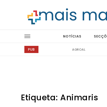
Skip to content
Mais Magazine
NOTÍCIAS
SECÇÕ
PUB
AGROAL
Ricardo Junqueira Fo
Etiqueta:
Animaris