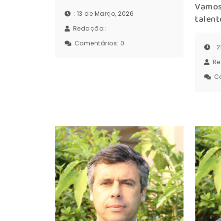
Vamos
: 13 de Março, 2026
talent
Redação::
Comentários:
0
: 
Re
C