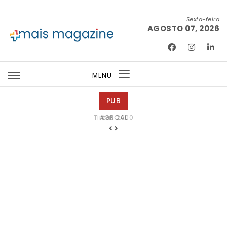
Skip to content
Sexta-feira
AGOSTO 07, 2026
Mais Magazine
MENU
Toggle
navigation
PUB
Tintas 2000