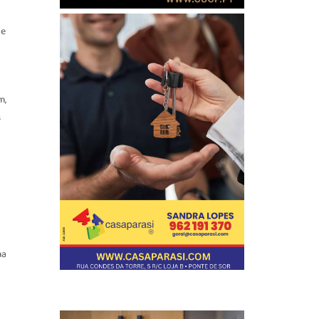
de
m,
s
a
ma