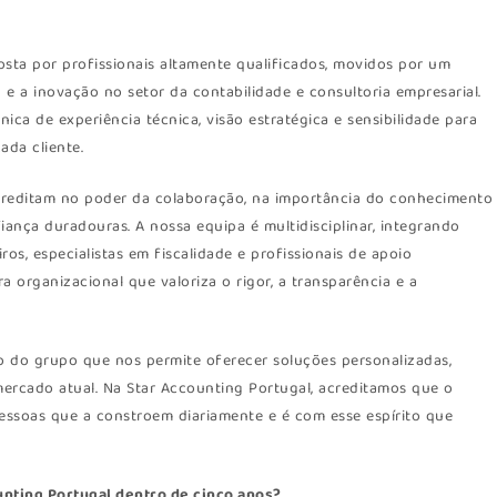
sta por profissionais altamente qualificados, movidos por um
e a inovação no setor da contabilidade e consultoria empresarial.
a de experiência técnica, visão estratégica e sensibilidade para
ada cliente.
acreditam no poder da colaboração, na importância do conhecimento
ança duradouras. A nossa equipa é multidisciplinar, integrando
iros, especialistas em fiscalidade e profissionais de apoio
a organizacional que valoriza o rigor, a transparência e a
o do grupo que nos permite oferecer soluções personalizadas,
mercado atual. Na Star Accounting Portugal, acreditamos que o
essoas que a constroem diariamente e é com esse espírito que
unting Portugal dentro de cinco anos?