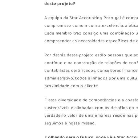
deste projeto?
A equipa da Star Accounting Portugal é compo
compromisso comum com a excelência, a ética 
Cada membro traz consigo uma combinação únic
compreender as necessidades específicas de c
Por detrás deste projeto estão pessoas que 
contínuo e na construção de relações de confi
contabilistas certificados, consultores finance
administrativo, todos alinhados por uma cultur
proximidade com o cliente.
É esta diversidade de competências e a coesã
sustentáveis e alinhadas com os desafios do 
verdadeiro valor de uma empresa reside nas p
seguimos a nossa missão.
E olhando para o futuro, onde vê a Star Acco