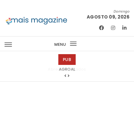
Skip to content
Domingo
AGOSTO 09, 2026
Mais Magazine
MENU
Toggle
navigation
PUB
Abreu Advogados