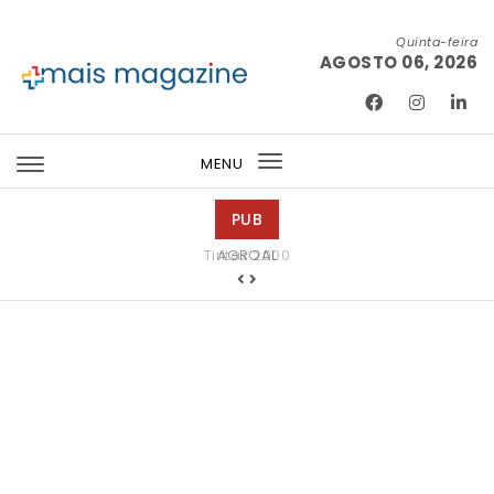
Skip to content
Quinta-feira
AGOSTO 06, 2026
Mais Magazine
MENU
Toggle
navigation
PUB
Tintas 2000