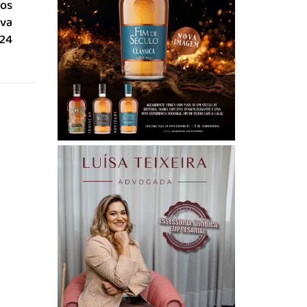
dos
ova
24