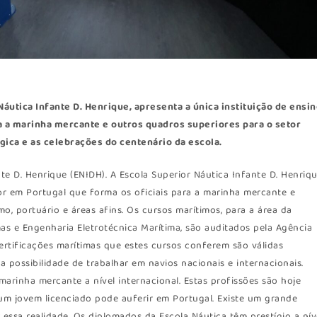
Náutica Infante D. Henrique, apresenta a única instituição de ensi
a a marinha mercante e outros quadros superiores para o setor
gica e as celebrações do centenário da escola.
te D. Henrique (ENIDH). A Escola Superior Náutica Infante D. Henriq
ior em Portugal que forma os oficiais para a marinha mercante e
o, portuário e áreas afins. Os cursos marítimos, para a área da
as e Engenharia Eletrotécnica Marítima, são auditados pela Agência
ertificações marítimas que estes cursos conferem são válidas
 possibilidade de trabalhar em navios nacionais e internacionais.
marinha mercante a nível internacional. Estas profissões são hoje
m jovem licenciado pode auferir em Portugal. Existe um grande
ssa realidade. Os diplomados da Escola Náutica têm prestígio a nív