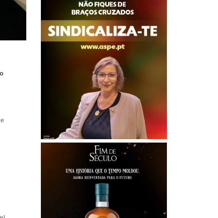
no
ue
el