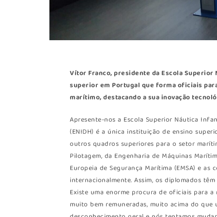
Vítor Franco, presidente da Escola Superior 
superior em Portugal que forma oficiais par
marítimo, destacando a sua inovação tecnoló
Apresente-nos a Escola Superior Náutica Infan
(ENIDH) é a única instituição de ensino super
outros quadros superiores para o setor marítim
Pilotagem, da Engenharia de Máquinas Marítim
Europeia de Segurança Marítima (EMSA) e as c
internacionalmente. Assim, os diplomados têm a
Existe uma enorme procura de oficiais para a 
muito bem remuneradas, muito acima do que u
desconhecimento geral e nós tentamos mudar e