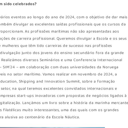
êm sido celebrados?
ários eventos ao longo do ano de 2024, com o objetivo de dar mais
 também divulgar as excelentes saídas profissionais que os cursos da
proporcionam. As profissões marítimas não são apresentadas aos
ões de carreira profissional. Queremos divulgar a Escola e os seus
mulheres que têm tido carreiras de sucesso nas profissões
e divulgação junto dos jovens do ensino secundário fora da grande
c. Realizámos diversos Seminários e uma Conferencia Internacional
or – SIM’24 – em colaboração com duas universidades da Noruega
veis no setor marítimo. Vamos realizar em novembro de 2024, a
Education, Shipping and Innovation Summit, sobre a formação
setor, na qual teremos excelentes convidados internacionais e
mpresas start-ups inovadoras com propostas de negócios ligados à
igitalização. Lançámos um livro sobre a história da marinha mercant
s filatélicas muito interessantes, uma das quais com os grandes
a alusiva ao centenário da Escola Náutica.