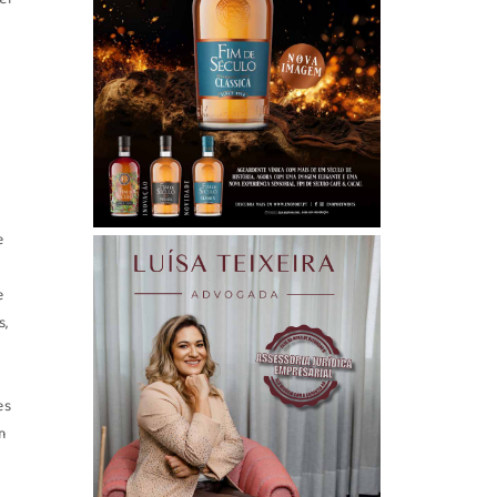
e
e
s,
es
m