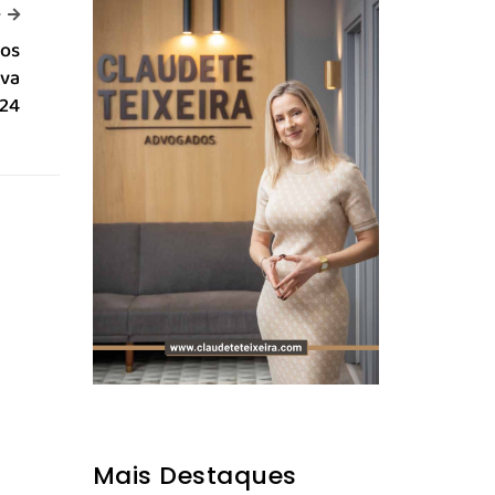
-->
>
dos
ova
24
Mais Destaques