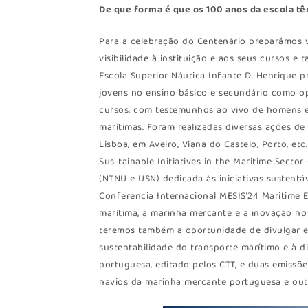
De que forma é que os 100 anos da escola t
Para a celebração do Centenário preparámos v
visibilidade à instituição e aos seus cursos e
Escola Superior Náutica Infante D. Henrique 
jovens no ensino básico e secundário como opç
cursos, com testemunhos ao vivo de homens e 
marítimas. Foram realizadas diversas ações d
Lisboa, em Aveiro, Viana do Castelo, Porto, et
Sus-tainable Initiatives in the Maritime Sect
(NTNU e USN) dedicada às iniciativas sustentá
Conferencia Internacional MESIS’24 Maritime 
marítima, a marinha mercante e a inovação no 
teremos também a oportunidade de divulgar e
sustentabilidade do transporte marítimo e à d
portuguesa, editado pelos CTT, e duas emissõe
navios da marinha mercante portuguesa e outr