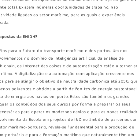
nte total. Existem inúmeras oportunidades de trabalho, não
ividade ligadas ao setor marítimo, para as quais a experiência
zada.
 apostas da ENIDH?
ios para o futuro do transporte marítimo e dos portos. Um dos
olvimentos no domínio da inteligência artificial, da análise de
-chain, da Internet das coisas e da automatização estão a tornar-s
rítimo. A digitalização e a automação com aplicação crescente nos
ca para se atingir o objetivo da neutralidade carbónica até 2050, qu
nos poluentes e obtidos a partir de fon-tes de energia sustentávei
nto de energia aos navios em porto. Estes são também os grandes
equar os conteúdos dos seus cursos por forma a preparar os seus
cessárias para operar os modernos navios e para as novas realidad
nvolvimento da Escola em projetos de I&D no âmbito de parcerias co
etor marítimo-portuário, revela-se fundamental para a produção de
mo-portuário e para a formação marítima que naturalmente têm um