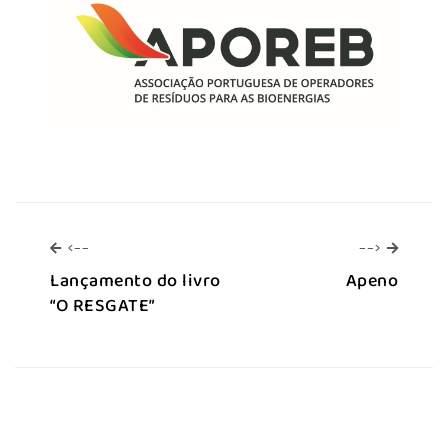
<--
-->
<--
-->
Lançamento do livro
Apeno
“O RESGATE”