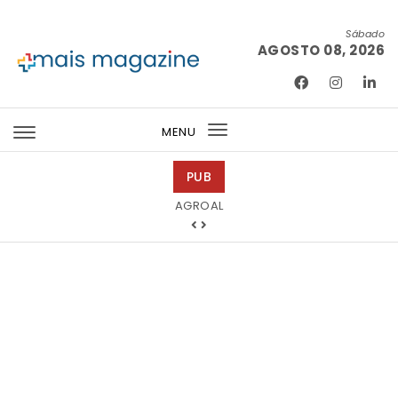
Skip to content
Sábado
AGOSTO 08, 2026
Mais Magazine
MENU
Toggle
navigation
PUB
Abreu Advogados
AGROAL