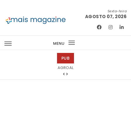
Skip to content
Sexta-feira
AGOSTO 07, 2026
Mais Magazine
MENU
Toggle
navigation
PUB
Abreu Advogados
AGROAL