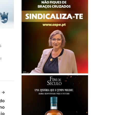
6
!
-->
>
 do
 no
gio