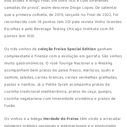
boa acidez e longo final, um tinto rico e com diferentes
camadas de prova”, assim descreve Diogo Lopes. De salientar
que a primeira colheita, de 2019, lançada no final de 2022, foi
reconhecida com 18 pontos (em 20) pela revista Vinho Grandes
Escolhas e pelo Beverage Testing Chicago Institute com 94
pontos (em 100).
Os três vinhos da
coleção Freixo Special Edition
ganham
complexidade e finesse com a evolução em garrafa. São vinhos
muito gastronómicos. O rosé Touriga Nacional e o Riesling
acompanham bem pratos de peixe fresco, mariscos, sushi e
sashimi, saladas, carnes brancas, carnes vermelhas grelhadas,
pastas e risottos. Já o Petite Syrah acompanha pratos de
cozinha tradicional mediterrânica, pratos de caça, queijos,
cozinha vegetariana com intensidade aromática e pratos de
fusão.
Os vinhos e a Adega
Herdade do Freixo
têm vindo a arrecadar
inúmeros prémios nacionais e internacionais e o enoturismo