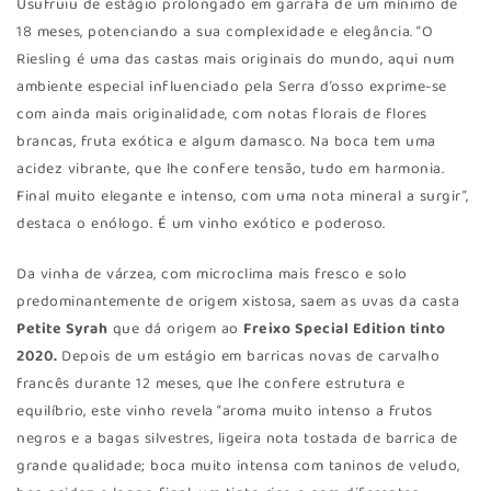
Usufruiu de estágio prolongado em garrafa de um mínimo de
18 meses, potenciando a sua complexidade e elegância. “O
Riesling é uma das castas mais originais do mundo, aqui num
ambiente especial influenciado pela Serra d’osso exprime-se
com ainda mais originalidade, com notas florais de flores
brancas, fruta exótica e algum damasco. Na boca tem uma
acidez vibrante, que lhe confere tensão, tudo em harmonia.
Final muito elegante e intenso, com uma nota mineral a surgir”,
destaca o enólogo. É um vinho exótico e poderoso.
Da vinha de várzea, com microclima mais fresco e solo
predominantemente de origem xistosa, saem as uvas da casta
Petite Syrah
que dá origem ao
Freixo Special Edition tinto
2020.
Depois de um estágio em barricas novas de carvalho
francês durante 12 meses, que lhe confere estrutura e
equilíbrio, este vinho revela “aroma muito intenso a frutos
negros e a bagas silvestres, ligeira nota tostada de barrica de
grande qualidade; boca muito intensa com taninos de veludo,