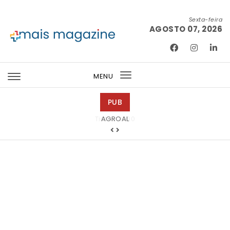
Skip to content
Sexta-feira
AGOSTO 07, 2026
Mais Magazine
MENU
Toggle
navigation
PUB
Tintas 2000