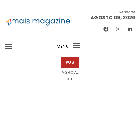
Skip to content
Domingo
AGOSTO 09, 2026
Mais Magazine
MENU
Toggle
navigation
PUB
Mondega Gourmet