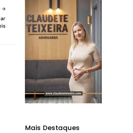
-->
>
nar
eis
Mais Destaques