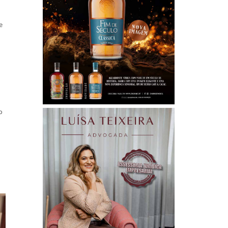
e
o
l