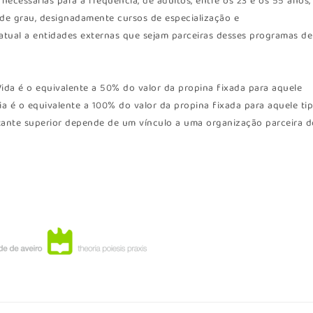
 necessárias para a frequência, de adultos, entre os 23 e os 55 anos,
e grau, designadamente cursos de especialização e
atual a entidades externas que sejam parceiras desses programas de
da é o equivalente a 50% do valor da propina fixada para aquele
a é o equivalente a 100% do valor da propina fixada para aquele ti
tante superior depende de um vínculo a uma organização parceira d