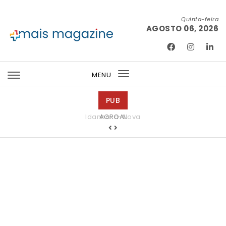
Skip to content
Quinta-feira
AGOSTO 06, 2026
Mais Magazine
MENU
Toggle
navigation
PUB
Idanha-a-Nova