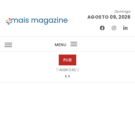
Skip to content
Domingo
AGOSTO 09, 2026
Mais Magazine
MENU
Toggle
navigation
PUB
Tintas 2000