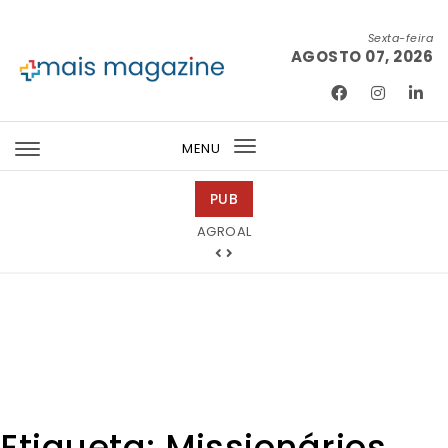
Skip to content
Sexta-feira
AGOSTO 07, 2026
Mais Magazine
MENU
Toggle
navigation
PUB
Tintas 2000
AGROAL
Etiqueta:
Missionários