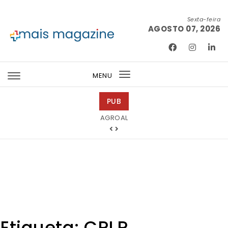
Skip to content
Sexta-feira
AGOSTO 07, 2026
Mais Magazine
MENU
Toggle
navigation
PUB
Tintas 2000
AGROAL
Etiqueta:
CPLP