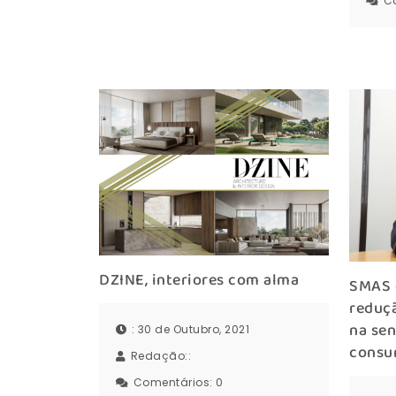
C
DZINE, interiores com alma
SMAS d
reduçã
na sen
: 30 de Outubro, 2021
consu
Redação::
Comentários:
0