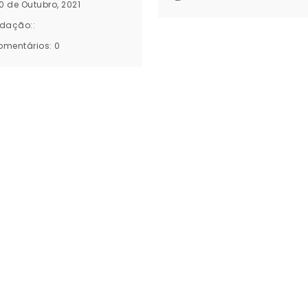
30 de Outubro, 2021
dação::
omentários:
0
eúdos