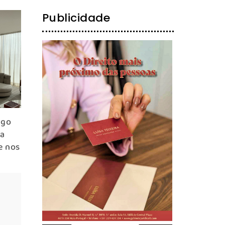
Publicidade
lgo
 a
e nos