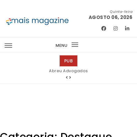
Skip to content
Quinta-feira
AGOSTO 06, 2026
Mais Magazine
MENU
Toggle
navigation
PUB
Abreu Advogados
Categoria:
Destaque