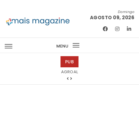
Skip to content
Domingo
AGOSTO 09, 2026
Mais Magazine
MENU
Toggle
navigation
PUB
Tintas 2000