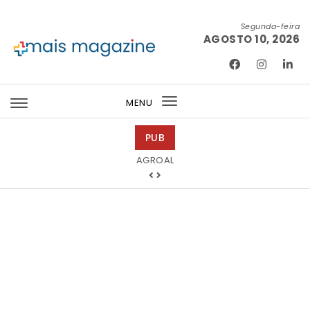
Skip to content
Segunda-feira
AGOSTO 10, 2026
Mais Magazine
MENU
Toggle
navigation
PUB
Mondega Gourmet
AGROAL