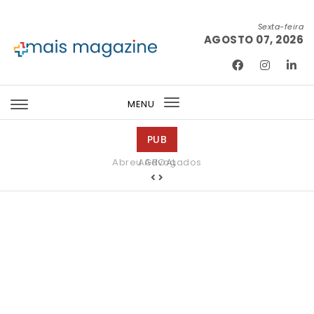
Skip to content
Sexta-feira
AGOSTO 07, 2026
Mais Magazine
MENU
Toggle
navigation
PUB
Abreu Advogados