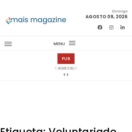
Skip to content
Domingo
AGOSTO 09, 2026
Mais Magazine
MENU
Toggle
navigation
PUB
Tintas 2000
Etiqueta:
Voluntariado