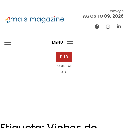
Skip to content
Domingo
AGOSTO 09, 2026
Mais Magazine
MENU
Toggle
navigation
PUB
Tintas 2000
AGROAL
Etiqueta:
Vinhos do