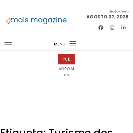
Skip to content
Sexta-feira
AGOSTO 07, 2026
Mais Magazine
MENU
Toggle
navigation
PUB
Tintas 2000
Etiqueta:
Turismo dos