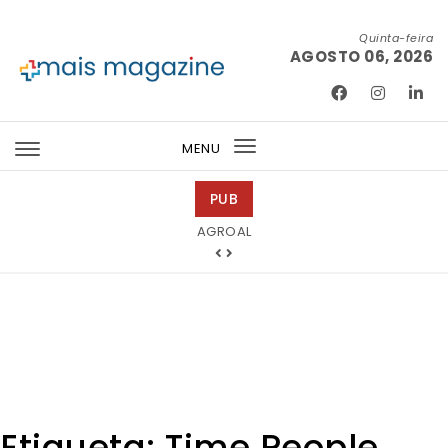
Skip to content
Quinta-feira
AGOSTO 06, 2026
Mais Magazine
MENU
Toggle
navigation
PUB
Ricardo Junqueira Fotografia
Etiqueta:
Time People