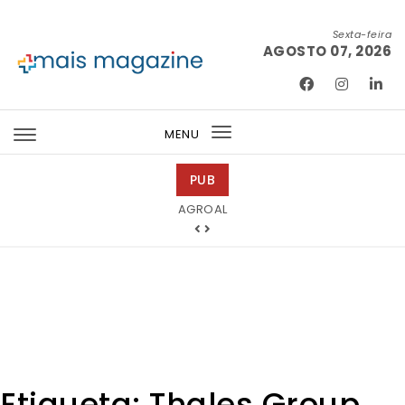
Skip to content
Sexta-feira
AGOSTO 07, 2026
Mais Magazine
MENU
Toggle
navigation
PUB
Abreu Advogados
Etiqueta:
Thales Group