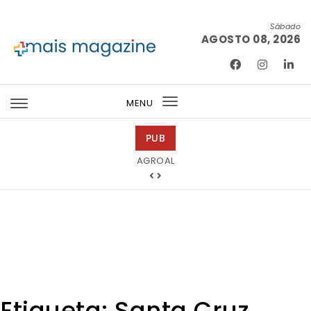
Skip to content
Sábado
AGOSTO 08, 2026
Mais Magazine
MENU
Toggle
navigation
PUB
Bondex
Etiqueta:
Santa Cruz