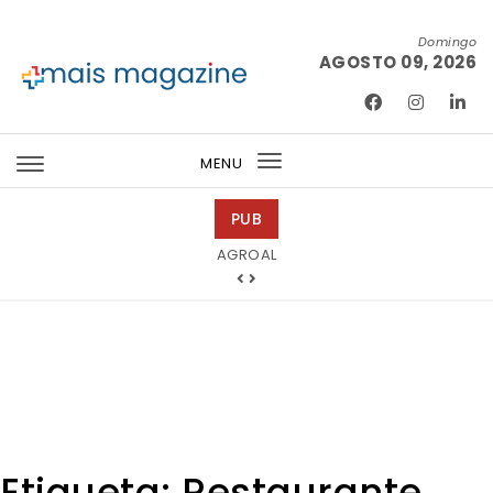
Skip to content
Domingo
AGOSTO 09, 2026
Mais Magazine
MENU
Toggle
navigation
PUB
Tintas 2000
AGROAL
Etiqueta:
Restaurante